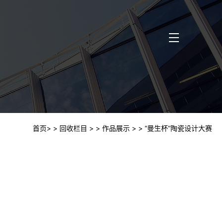
首页
>
> 回收栏目
>
> 作品展示
>
> “曼生杯”陶瓷设计大赛