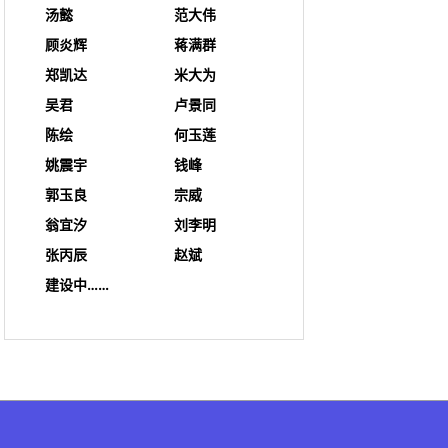
汤懿
范大伟
顾炎辉
蒋满群
郑凯达
米大为
吴君
卢景同
陈绘
何玉莲
姚震宇
钱峰
郭玉良
宗威
翁宜汐
刘李明
张丙辰
赵斌
建设中……