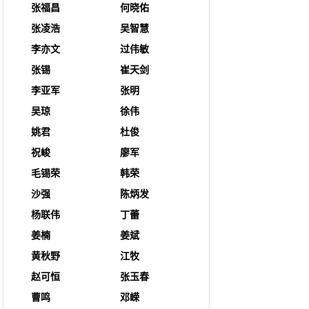
张福昌
何晓佑
张凌浩
吴智慧
李亦文
过伟敏
张锡
崔天剑
李亚军
张明
吴琼
徐伟
姚君
杜俊
祝峻
廖军
毛锡荣
韩荣
沙强
陈炳发
杨联伟
丁蕾
姜楠
姜斌
黄秋野
江牧
赵可恒
张玉春
曹鸣
邓嵘