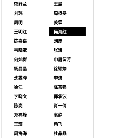
郁舒兰
王展
刘玮
周橙旻
周明
姜霖
王明江
吴海红
陈嘉嘉
刘彦
韦晓斌
张凯
何灿群
申屠留芳
杨晶晶
徐颖婷
沈雯晔
李炜
徐江
陈富强
李晓文
郭承波
陈亮
肖一倩
郑祎峰
袁静
王瑾
杨飞
周海海
杜晶晶